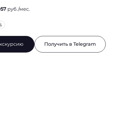
057
руб./мес.
%
экскурсию
Получить в Telegram