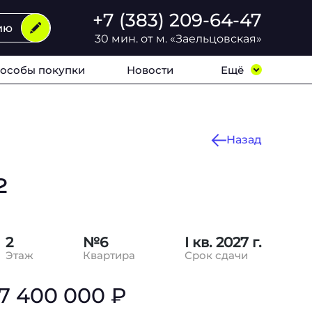
+7 (383) 209-64-47
ию
30 мин. от м. «Заельцовская»
особы покупки
Новости
Ещё
Назад
2
2
№6
I кв. 2027 г.
Этаж
Квартира
Срок сдачи
7 400 000 ₽