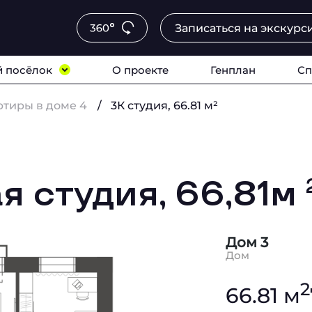
Записаться на экскурс
 посёлок
О проекте
Генплан
Сп
ртиры в доме 4
3К студия, 66.81 м²
я студия, 66,81м
Дом 3
Дом
2
66.81 м