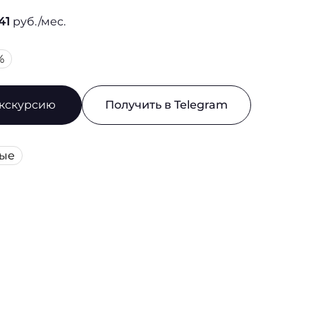
41
руб./мес.
%
экскурсию
Получить в Telegram
вые