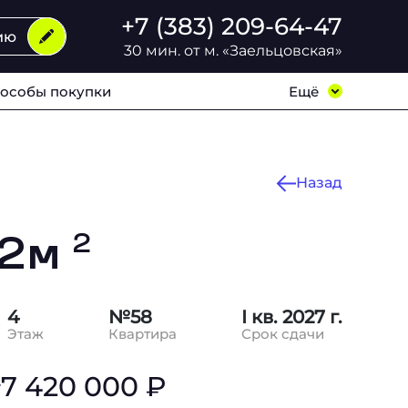
+7 (383) 209-64-47
ию
30 мин. от м. «Заельцовская»
особы покупки
Ещё
Назад
62м
2
4
№58
I кв. 2027 г.
Этаж
Квартира
Срок сдачи
2
7 420 000 ₽