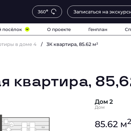
Записаться на экскурс
 посёлок
О проекте
Генплан
Сп
ртиры в доме 4
3К квартира, 85.62 м²
я квартира, 85,
Дом 2
Дом
85.62 м