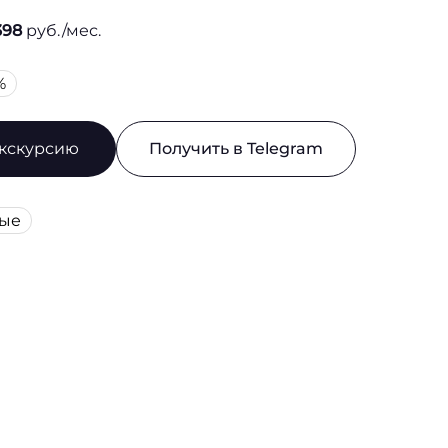
398
руб./мес.
%
экскурсию
Получить в Telegram
вые