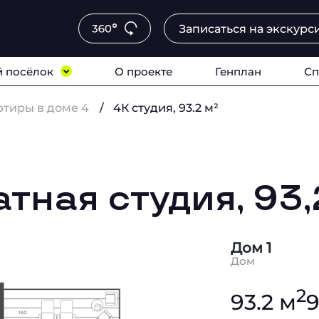
Записаться на экскурс
 посёлок
О проекте
Генплан
Сп
ртиры в доме 4
4К студия, 93.2 м²
тная студия, 93
Дом 1
Дом
2
93.2 м
9