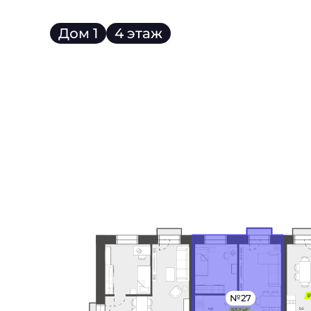
Дом 1
4 этаж
№27