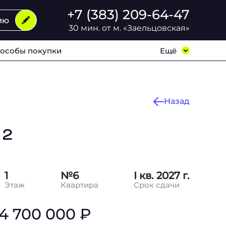
+7 (383) 209-64-47
ию
30 мин. от м. «Заельцовская»
особы покупки
Ещё
Назад
м
2
1
№6
I кв. 2027 г.
Этаж
Квартира
Срок сдачи
4 700 000 ₽