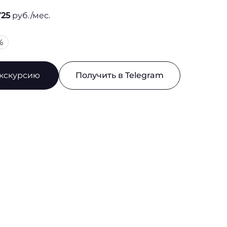
725
руб./мес.
%
экскурсию
Получить в Telegram