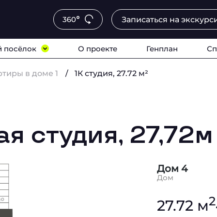
Записаться на экскурс
 посёлок
О проекте
Генплан
Сп
ртиры в доме 1
1К студия, 27.72 м²
я студия, 27,72
Дом 4
Дом
2
27.72 м