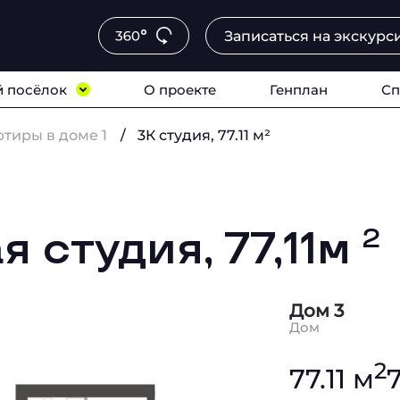
Записаться на экскурс
 посёлок
О проекте
Генплан
Сп
ртиры в доме 1
3К студия, 77.11 м²
 студия, 77,11м
2
Дом 3
Дом
2
77.11 м