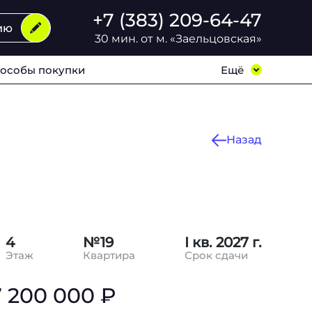
+7 (383) 209-64-47
ию
30 мин. от м. «Заельцовская»
особы покупки
Ещё
Назад
4
№19
I кв. 2027 г.
Этаж
Квартира
Срок сдачи
7 200 000 ₽