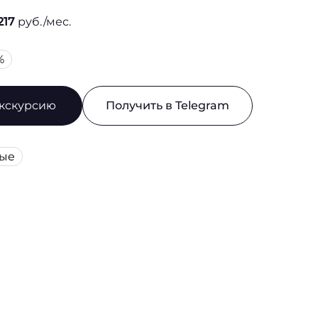
217
руб./мес.
%
экскурсию
Получить в Telegram
вые