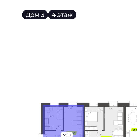
Дом 3
4 этаж
№19