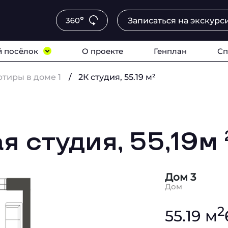
Записаться на экскурс
 посёлок
О проекте
Генплан
Сп
ртиры в доме 1
2К студия, 55.19 м²
я студия, 55,19м
Дом 3
Дом
2
55.19 м