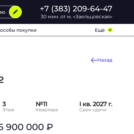
+7 (383) 209-64-47
ию
30 мин. от м. «Заельцовская»
особы покупки
Ещё
Назад
2
3
№11
I кв. 2027 г.
Этаж
Квартира
Срок сдачи
6 900 000 ₽