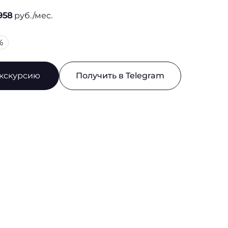
958
руб./мес.
%
экскурсию
Получить в Telegram