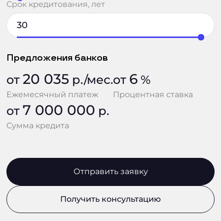
Срок кредитования, лет
Предложения банков
20 035
6
от
р./мес.
от
%
Ежемесячный платеж
Процентная ставка
7 000 000
от
р.
Сумма кредита
Отправить заявку
Получить консультацию